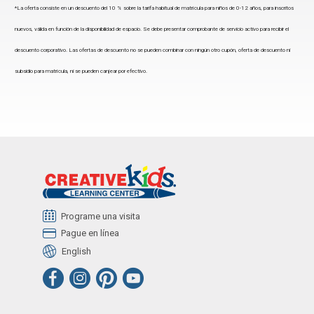
*La oferta consiste en un descuento del 10 % sobre la tarifa habitual de matrícula para niños de 0-12 años, para inscritos
nuevos, válida en función de la disponibilidad de espacio. Se debe presentar comprobante de servicio activo para recibir el
descuento corporativo. Las ofertas de descuento no se pueden combinar con ningún otro cupón, oferta de descuento ni
subsidio para matrícula, ni se pueden canjear por efectivo.
Programe una visita
Pague en línea
English