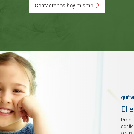
Contáctenos hoy
mismo
QUÉ V
El 
Procu
sentid
a sus