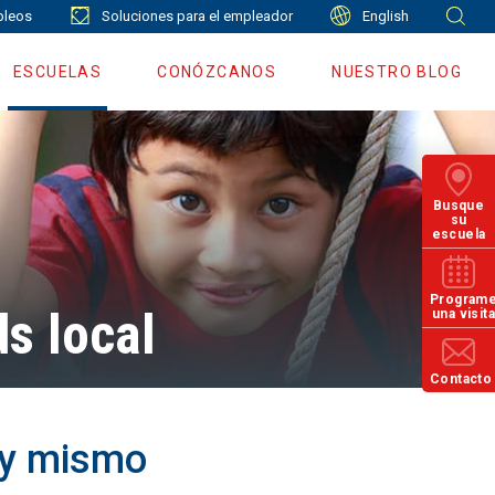
leos
Soluciones para el empleador
English
ESCUELAS
CONÓZCANOS
NUESTRO BLOG
Busque
su
escuela
Program
ds local
una visit
Contacto
hoy mismo