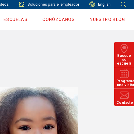
leos
Soluciones para el empleador
English
ESCUELAS
CONÓZCANOS
NUESTRO BLOG
Busque
su
escuela
Program
una visit
Contacto