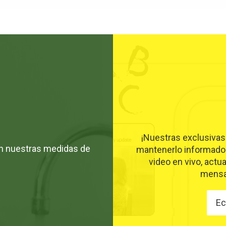
¡Nuestras exclusivas
con nuestras medidas de
mantenerlo informado 
video en vivo, actua
mensa
Ec