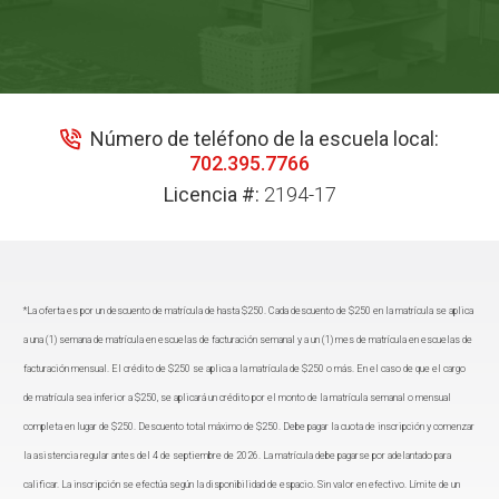
Número de teléfono de la escuela local:
702.395.7766
Licencia #:
2194-17
*La oferta es por un descuento de matrícula de hasta $250. Cada descuento de $250 en la matrícula se aplica
a una (1) semana de matrícula en escuelas de facturación semanal y a un (1) mes de matrícula en escuelas de
facturación mensual. El crédito de $250 se aplica a la matrícula de $250 o más. En el caso de que el cargo
de matrícula sea inferior a $250, se aplicará un crédito por el monto de la matrícula semanal o mensual
completa en lugar de $250. Descuento total máximo de $250. Debe pagar la cuota de inscripción y comenzar
la asistencia regular antes del 4 de septiembre de 2026. La matrícula debe pagarse por adelantado para
calificar. La inscripción se efectúa según la disponibilidad de espacio. Sin valor en efectivo. Límite de un