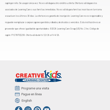
cupón por niño. Se usa por única vez. No es válida para otro crédito u oferta. Oferta no válida para los
asociados de Learning Care o sus familias inmediatas. No es válido para familias inscritas en la misma
escuela en los últimos 30 días. La oferta no es garantía de inscripción. Learning Care no es responsable y
no puede reemplazar o canjear cupones perdidos, robados, destruidos o vencidos. Esta institución es un
proveedor que ofrece igualdad de oportunidades. ©2026 Learning Care Group (US) No. 2 Inc. Código de
cupón: FY27BTS$250. Oferta válida del 6/22/26 al 9/4/26.
Programe una visita
Pague en línea
English